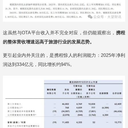
这虽然与OTA平台收入并不完全对应，但仍能观察出，
携程
的整体营收增速远高于旅游行业的发展态势。
更引起业内外关注的，是携程惊人的利润能力：2025年净利
润达到334亿元，同比增长约94%。