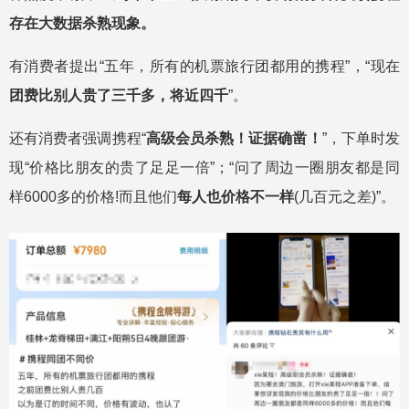
存在大数据杀熟现象。
有消费者提出“五年，所有的机票旅行团都用的携程”，“现在
团费比别人贵了三千多，将近四千
”。
还有消费者强调携程“
高级会员杀熟！证据确凿！
”，下单时发
现“价格比朋友的贵了足足一倍”；“问了周边一圈朋友都是同
样6000多的价格!而且他们
每人也价格不一样
(几百元之差)”。