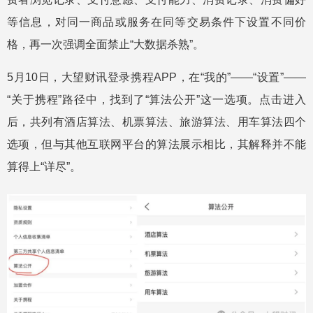
等信息，对同一商品或服务在同等交易条件下设置不同价
格，再一次强调全面禁止“大数据杀熟”。
5月10日，大望财讯登录携程APP，在“我的”——“设置”——
“关于携程”路径中，找到了“算法公开”这一选项。点击进入
后，共列有酒店算法、机票算法、旅游算法、用车算法四个
选项，但与其他互联网平台的算法展示相比，其解释并不能
算得上“详尽”。