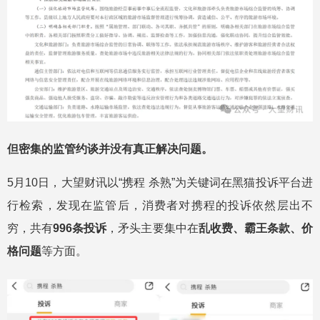
但密集的监管约谈并没有真正解决问题。
5月10日，大望财讯以“携程 杀熟”为关键词在黑猫投诉平台进
行检索，发现在监管后，消费者对携程的投诉依然层出不
穷，共有
996条投诉
，矛头主要集中在
乱收费、霸王条款、价
格问题
等方面。