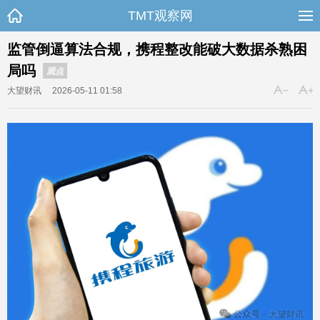
TMT观察网
监管倒逼算法合规，携程整改能破大数据杀熟困
局吗
观点
大望财讯
2026-05-11 01:58