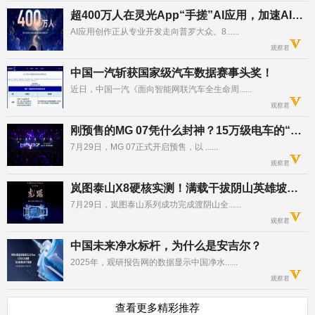
超400万人在灵光App“手搓”AI应用，加速AI原生创作者生态形成
AI应用创作正从专业开发走向普罗大众。8......
观察君
中国一汽斩获国家级汽车数据赛事头奖！
近日，中国一汽《面向智能网联汽车全生命周......
观察君
刚预售的MG 07凭什么封神？15万级电车的“高配天花板”藏不住了
7月29日，MG 07正式开启预售，以 ......
观察君
岚图泰山X8硬核实测！满载干拔阴山英雄坡全程零故障
7月29日，岚图泰山系列成功完成渡阴山全......
观察君
中国未来净水标杆，为什么是安吉尔？
2025年，观研报告网的数据显示中国净水......
观察君
查看更多精彩推荐