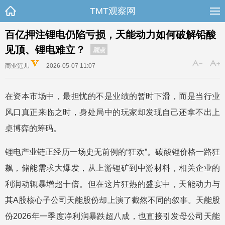
TMT观察网
百亿押注锂电仍陷亏损，天能动力如何破解铅酸
见顶、锂电难立？
观点
商业范儿
2026-05-07 11:07
在资本市场中，最担忧的不是业绩的暂时下滑，而是当行业
风口真正来临之时，身处局中的玩家却发现自己还拿不出上
桌博弈的筹码。
锂电产业链正经历一场史无前例的“狂欢”。碳酸锂价格一路狂
飙，储能需求大爆发，从上游锂矿到中游材料，相关企业的
利润动辄暴增超十倍。但在这片狂热的盛宴中，天能动力与
其A股核心子公司天能股份却上演了截然不同的叙事。天能股
份2026年一季度净利润暴跌超八成，也直接引发母公司天能