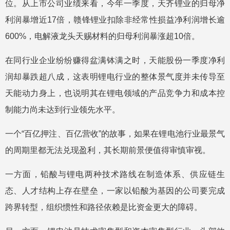
位。从上市公司业绩来看，今年一季度，天齐锂业的归母净
利润暴增近17倍，赣锋锂业扣除非经常性损益净利润增长逾
600%，电解液龙头天赐材料的归母利润暴涨超10倍。
在同行业企业纷纷赚得盆满钵满之时，天能股份一季度净利
润却暴跌超八成，这表明锂电行业的整体景气度并未传导至
天能动力身上，也说明其在锂电领域的产品竞争力和成本控
制能力尚未达到行业领先水平。
一个“百亿押注、百亿营收”的故事，如果在锂电池行业最景气
的周期里都无法兑现盈利，其长期前景便值得审慎审视。
一方面，铅酸与锂电两种技术路线在制造体系、供应链生
态、人才结构上存在壁垒，一家以铅酸为基因的公司要完成
跨界转型，组织惯性和路径依赖是比资金更大的障碍。