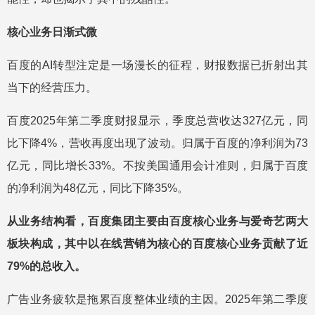
核心业务日渐式微
百度的AI转型注定是一场漫长的征程，财报数据已折射出其
当下的经营压力。
百度2025年第二季度财报显示，季度总营收达327亿元，同
比下降4%，营收再度出现了波动。归属于百度的净利润为73
亿元，同比增长33%。不按美国通用会计准则，归属于百度
的净利润为48亿元，同比下降35%。
从业务结构看，百度集团主要由百度核心业务与爱奇艺两大
板块构成，其中以在线营销为核心的百度核心业务贡献了近
79%的总收入。
广告业务疲软是拖累百度整体业绩的主因。2025年第二季度