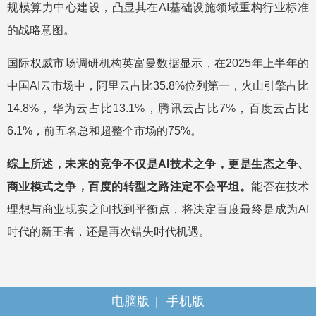
规模算力中心建设，凸显其在AI基础设施领域重构行业标准
的战略意图。
国际权威市场调研机构英富曼数据显示，在2025年上半年的
中国AI云市场中，阿里云占比35.8%位列第一，火山引擎占比
14.8%，华为云占比13.1%，腾讯云占比7%，百度云占比
6.1%，前五名总和超整个市场的75%。
综上所述，未来的竞争不仅是AI技术之争，更是生态之争、
商业模式之争，百度的转型之路注定不会平坦。
能否在技术
理想与商业现实之间找到平衡点，将决定百度最终是成为AI
时代的新王者，还是再次错失时代机遇。
电脑版
手机版
|