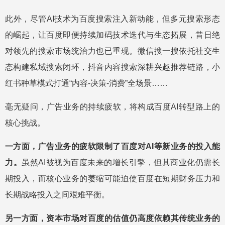
此外，尽管AI技术为百度搜索注入新动能，但多元搜索形态
的崛起，让百度即便持续加码技术迭代与生态拓展，昔日绝
对领先的搜索市场统治力也已重现。微信搜一搜依托社交生
态构建私域搜索闭环，抖音内容搜索深耕兴趣推荐链路，小
红书种草模式打通“内容-决策-消费”全场景……
毫无疑问，广告业务的持续疲软，将构成百度AI转型路上的
核心挑战。
一方面，广告业务的疲软限制了百度对AI等新业务的投入能
力。
虽然AI被视为百度未来的增长引擎，但其商业化仍需长
期投入，而核心业务的萎缩可能迫使百度在短期财务压力和
长期战略投入之间艰难平衡。
另一方面，资本市场对百度的估值仍高度依赖其传统业务的