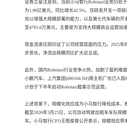
证券之星注意到，当前小马智行Robotaxi业务仍处
为1.96亿美元，同比增长42.5%，仅研发开支
充以增强大规模部署的能力，以及第七代车辆的开发
至4791.6万美元，主要是为支持大规模商业运营
现金流承压则印证了公司经营层面的压力。2025年的经
步恶化，净流出规模同比扩大近五成。
此外，国内Robotaxi行业竞争火热，加剧了盈利难度。除
小鹏汽车、上汽集团(600104.SH)等主机厂也已入局R
计划于下半年启动Robotaxi载客示范运营。
上述背景下，规模化效应成为小马智行降低成本、
截至2026年3月25日，公司自动驾驶出租车车队规模
车。小马智行CFO王皓俊曾公开表示，规模效应带