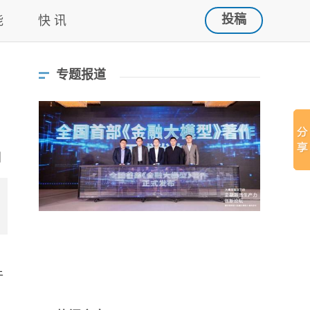
投稿
能
快 讯
专题报道
于