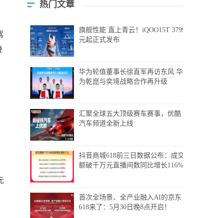
热门文章
旗舰性能 直上青云！iQOO15T 3799
驾
元起正式发布
叠
布
华为轮值董事长徐直军再访东风 华
为乾崑与奕境战略合作再升级
汇聚全球五大顶级赛车赛事，优酷
汽车频道全新上线
抖音商城618前三日数据公布：成交
额破千万元直播间数同比增长116%
元
首次全场景、全产业融入AI的京东
618来了：5月30日晚8点开启！