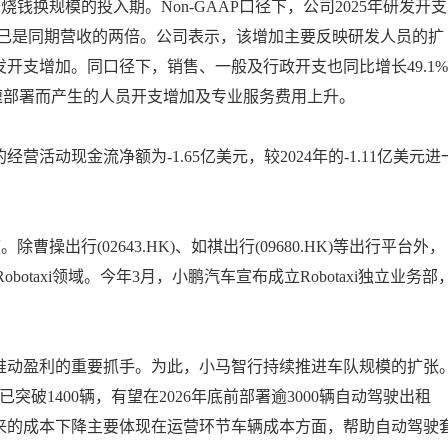
于烧钱换规模的投入期。Non-GAAP口径下，公司2025年研发开支
一项就已是同期营收的两倍。公司表示，该增加主要反映研发人员的扩
开支增加。同口径下，销售、一般及行政开支也同比增长49.1%
加速部署而产生的人员开支增加及专业服务费用上升。
营活动现金流净额为-1.65亿美元，较2024年的-1.11亿美元进
曹操出行(02643.HK)、如祺出行(09680.HK)等出行平台外，
obotaxi领域。今年3月，小鹏汽车宣布成立Robotaxi独立业务部
推动盈利的重要抓手。为此，小马智行持续推进车队规模的扩张
已突破1400辆，有望在2026年底前部署逾3000辆自动驾驶出租
来的成本下降主要体现在运营环节车辆成本方面，帮助自动驾驶