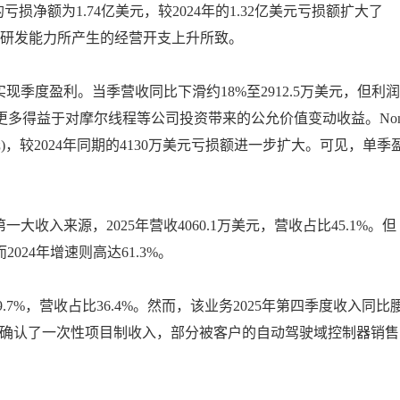
亏损净额为1.74亿美元，较2024年的1.32亿美元亏损额扩大了
提升研发能力所产生的经营开支上升所致。
现季度盈利。当季营收同比下滑约18%至2912.5万美元，但利润
其盈利更多得益于对摩尔线程等公司投资带来的公允价值变动收益。Non
3亿元)，较2024年同期的4130万美元亏损额进一步扩大。可见，单季
入来源，2025年营收4060.1万美元，营收占比45.1%。但
024年增速则高达61.3%。
.7%，营收占比36.4%。然而，该业务2025年第四季度收入同比
同期确认了一次性项目制收入，部分被客户的自动驾驶域控制器销售