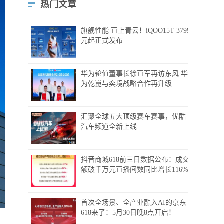
热门文章
旗舰性能 直上青云！iQOO15T 3799
元起正式发布
华为轮值董事长徐直军再访东风 华
为乾崑与奕境战略合作再升级
汇聚全球五大顶级赛车赛事，优酷
汽车频道全新上线
抖音商城618前三日数据公布：成交
额破千万元直播间数同比增长116%
首次全场景、全产业融入AI的京东
618来了：5月30日晚8点开启！