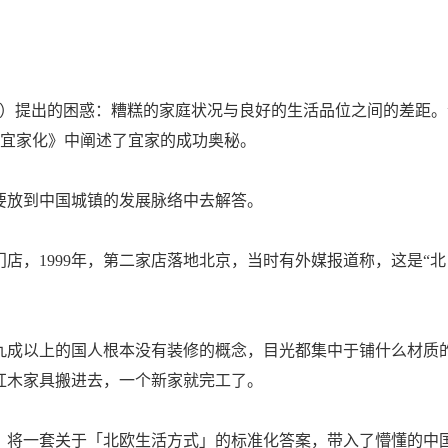
Perec）提出的困惑：糟糕的家庭状况与良好的生活品位之间的差距。
国如何宜家化》中阐述了宜家的成功奥秘。
要放到中国城镇的发展脉络中去解答。
门店，1999年，第二家店落地北京，当时有外媒报道称，这是“北
九成以上的国人根本没有装修的概念，目光都集中于铺什么材质
红木家具搬进去，一个新家就完工了。
，将一套关于「北欧生活方式」的标准化答案，带入了懵懂的中