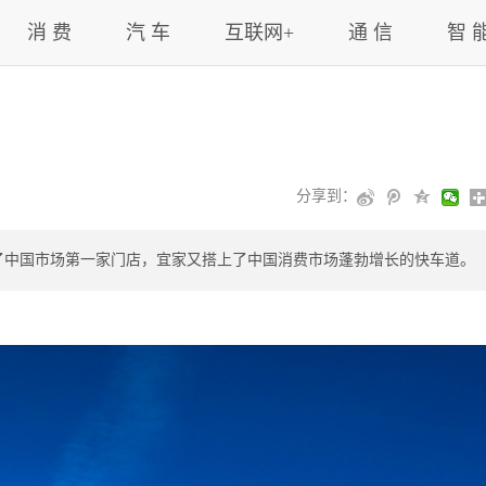
消 费
汽 车
互联网+
通 信
智 
分享到：
了中国市场第一家门店，宜家又搭上了中国消费市场蓬勃增长的快车道。