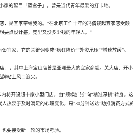
缩小家的醒目「蓝盒子」，曾是当代青年最爱的打卡地。
属感，是宜家带给我的。”在北京工作十年的冯倩谈起宜家感受颇
想要点设计感，兜里又没多少钱的年轻人。”
宜家，它的关键词变成“疯狂降价”“外资承压”“增速放缓”。
门店」，其中上海宝山店曾是亚洲最大的宜家商超。关大店、开小
品牌站上风口浪尖。
内将开设超十家小型门店，由“规模扩张”向“精准深耕”转身。
人热衷于及时满足的心理变化，是“30分钟送达”助推消费方式
，也要接受新一轮的市场考验。