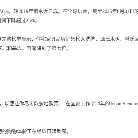
7.6%，较2019年缩水近三成。在全球层面，截至2025年8月31日
润下降超过25%。
11抢先购榜单显示，住宅家具品牌销售榜大洗牌，源氏木语、林氏
家居和慕思，宜家降到了第七位。
让你尽可能多地购买。”在宜家工作了20年的Johan Steneb
特的购物体验正在经历口碑反噬。