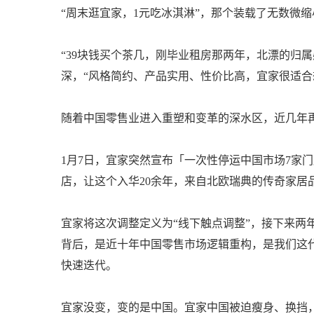
“周末逛宜家，1元吃冰淇淋”，那个装载了无数微
“39块钱买个茶几，刚毕业租房那两年，北漂的归
深，“风格简约、产品实用、性价比高，宜家很适合
随着中国零售业进入重塑和变革的深水区，近几年再谈
1月7日，宜家突然宣布「一次性停运中国市场7家
店，让这个入华20余年，来自北欧瑞典的传奇家居
宜家将这次调整定义为“线下触点调整”，接下来两年
背后，是近十年中国零售市场逻辑重构，是我们这代
快速迭代。
宜家没变，变的是中国。宜家中国被迫瘦身、换挡