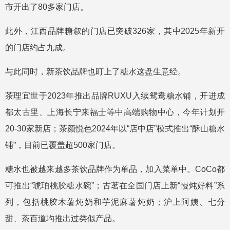
市开出了80多家门店。
此外，江西品牌糖叙的门店已突破326家，其中2025年新开
的门店约占九成。
与此同时，新茶饮品牌也盯上了糖水这盘生意经。
茶理宜世于2023年推出品牌RUXU入续鸳鸯糖水铺，开进成
都太古里、上海长宁来福士等中高端购物中心，今年计划开
20-30家新店；茶颜悦色2024年以“店中店”模式推出“酥山糖水
铺”，目前已覆盖超500家门店。
糖水也被越来越多茶饮品牌作为单品，加入菜单中。CoCo都
可推出“琥珀桃胶糖水碗”；古茗在全国门店上新“慢炖好料”系
列，包括桃胶木薯炖奶和芋泥麻薯炖奶；沪上阿姨、七分
甜、茶百道均推出过类似产品。