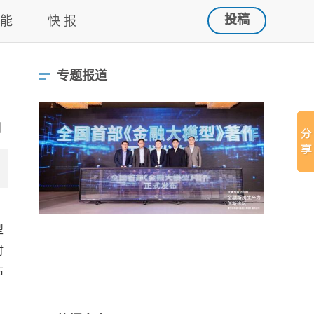
投稿
 能
快 报
专题报道
型
时
布