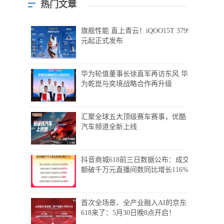
热门文章
旗舰性能 直上青云！iQOO15T 3799
元起正式发布
华为轮值董事长徐直军再访东风 华
为乾崑与奕境战略合作再升级
汇聚全球五大顶级赛车赛事，优酷
汽车频道全新上线
抖音商城618前三日数据公布：成交
额破千万元直播间数同比增长116%
首次全场景、全产业融入AI的京东
618来了：5月30日晚8点开启！