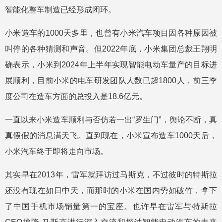
智能化整车制造已经形成闭环。
小米造车的1000天多里，也曾有小米汽车项目因各种原因被
叫停的各种猜测和声音。但2022年底，小米集团总裁王翔明
确表示，小米到2024年上半年实现智能电动车量产的目标进
展顺利，目前小米的电车研发团队人数已超1800人，前三季
度公司在造车方面的总投入是18.6亿元。
一直以来小米造车顺利与否仿若一出“罗生门”，舆论不断，真
真假假的消息满天飞。直到现在，小米宣布造车1000天后，
小米汽车终于即将走向市场。
其实早在2013年，雷军就拜访过马斯克，不过彼时的特斯拉
还没有现在如日中天，而那时的小米在国内势如破竹，拿下
了中国手机市场销量第一的宝座。也许早在雷军与特斯拉