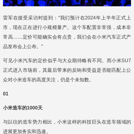
雷军在接受采访时提到：“我们预计在2024年上半年正式上
市，现在正在进行小规模量产。这个车配置非常强，成本非
常高……定价可能确实会有点贵，我们会在小米汽车正式产
品发布会上公布。”
可见小米汽车的定价似乎与大众期待略有不同。而小米SU7
正式进入市场前，其最后带来的反响和受益是否能匹配上公
众对小米造车的高度关注，仍是个未知数。
01
小米造车的1000天
与以往的造车势力相比，小米这样的科技巨头在造车领域的
进展更加务实和迅速。