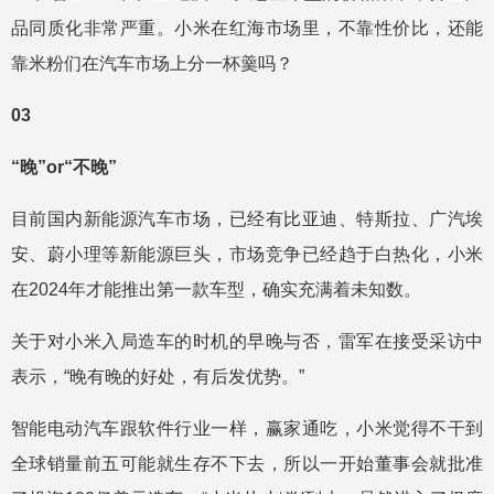
品同质化非常严重。小米在红海市场里，不靠性价比，还能
靠米粉们在汽车市场上分一杯羹吗？
03
“晚”or“不晚”
目前国内新能源汽车市场，已经有比亚迪、特斯拉、广汽埃
安、蔚小理等新能源巨头，市场竞争已经趋于白热化，小米
在2024年才能推出第一款车型，确实充满着未知数。
关于对小米入局造车的时机的早晚与否，雷军在接受采访中
表示，“晚有晚的好处，有后发优势。”
智能电动汽车跟软件行业一样，赢家通吃，小米觉得不干到
全球销量前五可能就生存不下去，所以一开始董事会就批准