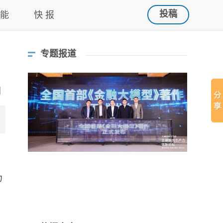
投稿
 能
快 报
专题报道
。
力