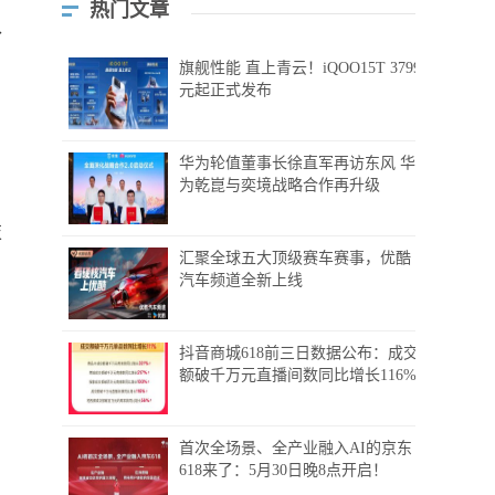
热门文章
补
旗舰性能 直上青云！iQOO15T 3799
元起正式发布
华为轮值董事长徐直军再访东风 华
为乾崑与奕境战略合作再升级
技
汇聚全球五大顶级赛车赛事，优酷
汽车频道全新上线
抖音商城618前三日数据公布：成交
额破千万元直播间数同比增长116%
首次全场景、全产业融入AI的京东
618来了：5月30日晚8点开启！