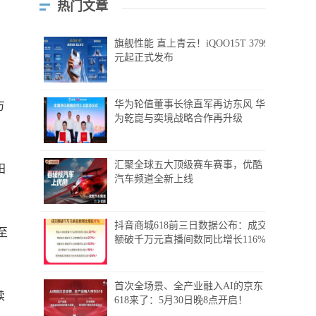
热门文章
旗舰性能 直上青云！iQOO15T 3799
元起正式发布
华为轮值董事长徐直军再访东风 华
方
为乾崑与奕境战略合作再升级
汇聚全球五大顶级赛车赛事，优酷
田
汽车频道全新上线
抖音商城618前三日数据公布：成交
至
额破千万元直播间数同比增长116%
首次全场景、全产业融入AI的京东
续
618来了：5月30日晚8点开启！