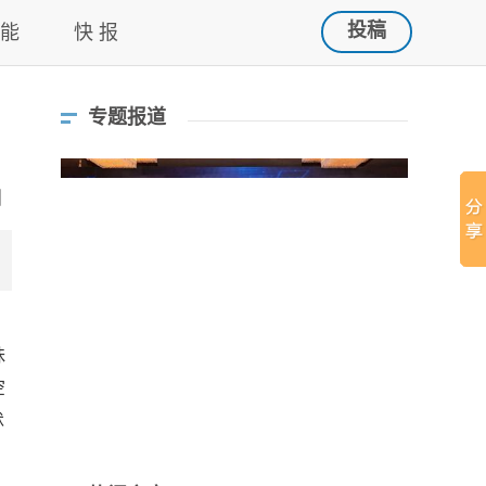
投稿
 能
快 报
专题报道
昧
空
怵