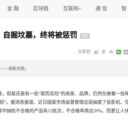
金 融
区块链
互联网+
通 信
智
友：自掘坟墓，终将被惩罚
智能
分享到：
为——投影光效。
，但是还是有一些“铤而走险”的商家、品牌，仍然在做着一些
招”。据消息报道，近日国家市场监督管理总局抽查了投影机、
其中抽检不合格的产品有12批次，不合格率高达20%。而更让人
。