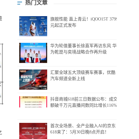
热门文章
是
旗舰性能 直上青云！iQOO15T 3799
元起正式发布
华为轮值董事长徐直军再访东风 华
为乾崑与奕境战略合作再升级
汇聚全球五大顶级赛车赛事，优酷
汽车频道全新上线
抖音商城618前三日数据公布：成交
额破千万元直播间数同比增长116%
首次全场景、全产业融入AI的京东
618来了：5月30日晚8点开启！
之