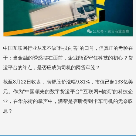
中国互联网行业从来不缺"科技向善"的口号，但真正的考验在
于：当金融的诱惑摆在面前，企业能否守住科技的初心？货
运平台的终点，是否应成为司机的网贷牢笼？
截至8月22日收盘，满帮股价涨幅9.81%，市值已超133亿美
元。作为“中国领先的数字货运平台”“互联网+物流”的科技企
业，在华尔街的掌声中，满帮是否听得到卡车司机的无奈叹
息？