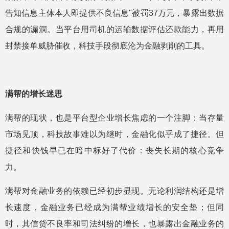
告知信息主体本人即提供不良信息"被罚37万元，暴露出数据
合规的漏洞。当平台用司机的运输数据评估还款能力，再用
封禁接单威胁催收，科技手段彻底沦为金融剥削的工具。
满帮的增长迷思
满帮的现状，也是平台型企业增长焦虑的一个注脚：当存量
市场见顶，科技故事难以为继时，金融化似乎成了捷径。但
捷径和快钱早已在暗中标好了代价：丧失长期的核心竞争
力。
满帮对金融业务的依赖已经初步显现。无论利润结构还是增
长速度，金融业务已经成为满帮业绩增长的安全垫；但同
时，其信贷不良率和司法纠纷的增长，也暴露出金融业务的