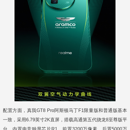
配置方面，真我GT8 Pro阿斯顿马丁F1限量版和普通版基本
一致，采用6.79英寸2K直屏，搭载高通第五代骁龙8至尊版平
台，内置电竞独显芯片R1，前置3200万像素，后置5000万