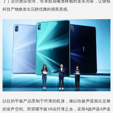
了丁达尔效应纹理，带来如晨曦透林般的柔美光晕，让硬核
科技产物焕发出沉静优雅的潮美质感。
以往的平板产品受制于纤薄的机身，难以给扬声器留出足够
的发声空间。而荣耀平板V6在纤薄之余，采用4扬声器4声道