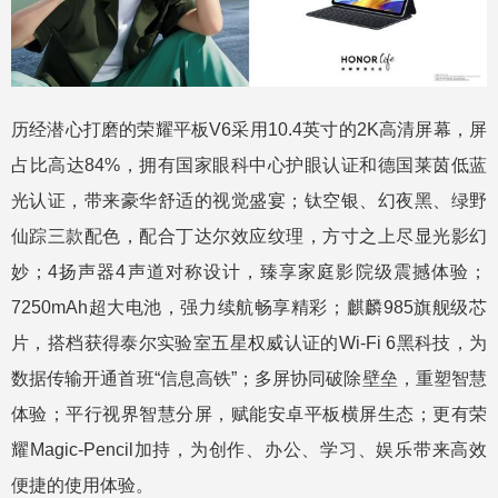
历经潜心打磨的荣耀平板V6采用10.4英寸的2K高清屏幕，屏
占比高达84%，拥有国家眼科中心护眼认证和德国莱茵低蓝
光认证，带来豪华舒适的视觉盛宴；钛空银、幻夜黑、绿野
仙踪三款配色，配合丁达尔效应纹理，方寸之上尽显光影幻
妙；4扬声器4声道对称设计，臻享家庭影院级震撼体验；
7250mAh超大电池，强力续航畅享精彩；麒麟985旗舰级芯
片，搭档获得泰尔实验室五星权威认证的Wi-Fi 6黑科技，为
数据传输开通首班“信息高铁”；多屏协同破除壁垒，重塑智慧
体验；平行视界智慧分屏，赋能安卓平板横屏生态；更有荣
耀Magic-Pencil加持，为创作、办公、学习、娱乐带来高效
便捷的使用体验。