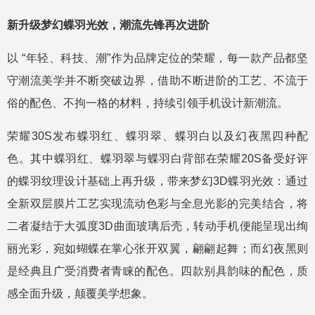
新升级梦幻蝶羽光效，潮流先锋再次进阶
以 “年轻、科技、潮”作为品牌定位的荣耀，每一款产品都坚
守潮流美学并不断突破边界，借助不断进阶的工艺、不流于
俗的配色、不拘一格的材料，持续引领手机设计新潮流。
荣耀30S发布蝶羽红、蝶羽翠、蝶羽白以及幻夜黑四种配
色。其中蝶羽红、蝶羽翠与蝶羽白背部在荣耀20S备受好评
的蝶羽纹理设计基础上再升级，带来梦幻3D蝶羽光效：通过
全新双层膜片工艺实现流动色彩与全息光影的完美结合，将
二者凝结于大弧度3D曲面玻璃后壳，转动手机便能呈现出绚
丽光彩，宛如蝴蝶在掌心张开双翼，翩翩起舞；而幻夜黑则
是经典且广受消费者青睐的配色。四款别具韵味的配色，质
感全面升级，颠覆美学想象。