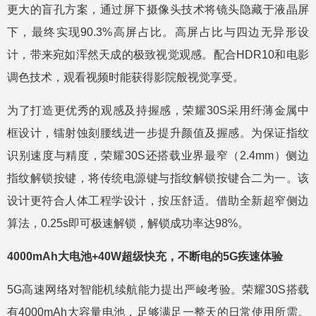
更大的盲孔方案，通过屏下摄像头技术将镜头隐藏于液晶屏
下，最终实现90.3%高屏占比。高屏占比与四边无异形设
计，带来宛如浑然天成的极致视觉观感。配合HDR10和电影
调色技术，观看视频时能获得影院般视觉享受。
为了打造更优秀的观感及持握感，荣耀30S采用纤薄金属中
框设计，镭射蚀刻腰线进一步提升颜值及握感。为保证指纹
识别速度与精度，荣耀30S还搭载业界最窄（2.4mm）侧边
指纹解锁按键，将传统电源键与指纹解锁按键合二为一。该
设计更符合人体工程学设计，按压舒适。借助全新超窄侧边
算法，0.25s即可极速解锁，解锁成功率达98%。
4000mAh大电池+40W超级快充，不断电的5G疾速体验
5G高速网络对智能机续航能力提出严峻考验。荣耀30S搭载
有4000mAh大容量电池，足够满足一整天的日常使用所需。