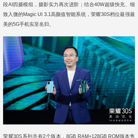
段AI四摄模组，摄影实力再次进阶；结合40W超级快充、细
致入微的Magic UI 3.1高颜值智能系统，荣耀30S档位最强最
美的5G手机实至名归。
荣耀30S系列共有2个版本，8GB RAM+128GB ROM版本售