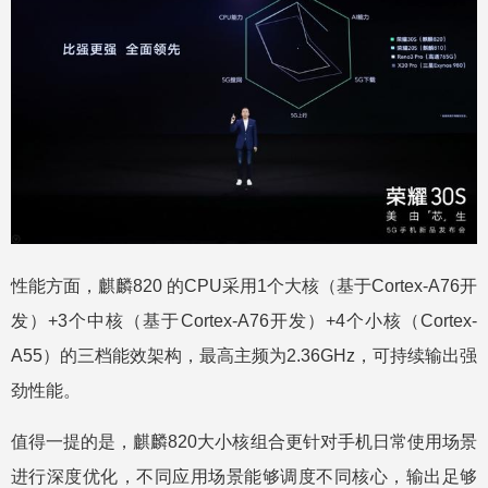
性能方面，麒麟820 的CPU采用1个大核（基于Cortex-A76开
发）+3个中核（基于Cortex-A76开发）+4个小核（Cortex-
A55）的三档能效架构，最高主频为2.36GHz，可持续输出强
劲性能。
值得一提的是，麒麟820大小核组合更针对手机日常使用场景
进行深度优化，不同应用场景能够调度不同核心，输出足够