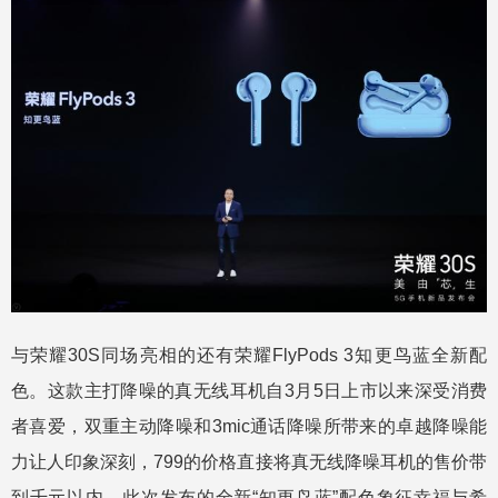
与荣耀30S同场亮相的还有荣耀FlyPods 3知更鸟蓝全新配
色。这款主打降噪的真无线耳机自3月5日上市以来深受消费
者喜爱，双重主动降噪和3mic通话降噪所带来的卓越降噪能
力让人印象深刻，799的价格直接将真无线降噪耳机的售价带
到千元以内。此次发布的全新“知更鸟蓝”配色象征幸福与希