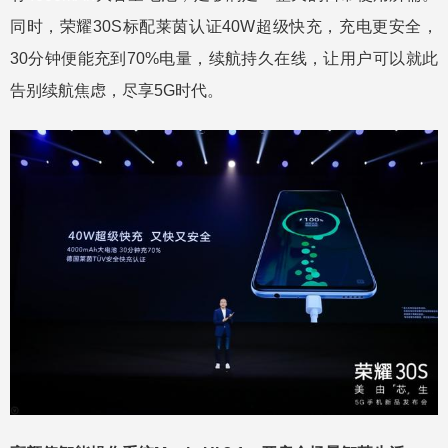
同时，荣耀30S标配莱茵认证40W超级快充，充电更安全，
30分钟便能充到70%电量，续航持久在线，让用户可以就此
告别续航焦虑，尽享5G时代。