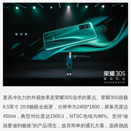
更具冲击力的外观效果是荣耀30S追求的重点。荣耀30S搭载
6.5英寸 20:9魅眼全面屏，分辨率为2400*1800，屏幕亮度达
450nit，典型对比度达1500:1，NTSC色域为96%。坚持“做
就要做到极致”的产品理念，放弃简单的通孔方案，选择挑战