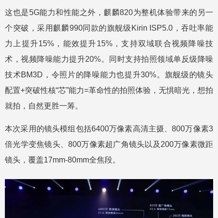
这也是5G能力和性能之外，麒麟820为整机体验带来的另一
个突破，采用麒麟990同款的旗舰级Kirin ISP5.0，吞吐率能
力上提升15%，能效提升15%，支持双域联合视频降噪技
术，视频降噪能力提升20%。同时支持拍照领域单反级降噪
技术BM3D，令照片的降噪能力也提升30%。旗舰级的镜头
配置+突破性核“芯”能力=革命性的拍照体验，无惧暗光，想拍
就拍，自然更胜一筹。
本次采用的镜头模组包括6400万像素高清主摄、800万像素3
倍光学变焦镜头、800万像素超广角镜头以及200万像素微距
镜头，覆盖17mm-80mm全焦段。