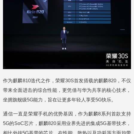
作为麒麟810迭代之作，荣耀30S首发搭载的麒麟820，不仅
带来全面进击的综合性能，更凭借与华为共享的核心技术，
坐拥旗舰级5G能力，旨在让更多年轻人享受5G快乐。
通信一直是荣耀手机的优势基因，作为麒麟8系列首款支持
5G的SoC芯片，麒麟820采用业界先进的集成5G基带技术，
相比外挂5G基带的芯片，在性能、散热以及功耗等方面均带