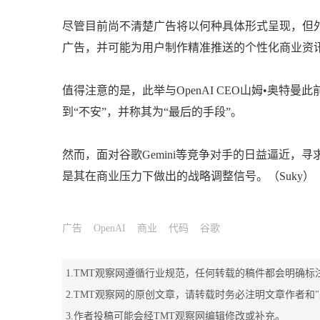
尽管目前尚不清楚广告将以何种具体形式呈现，但外
广告，并可能为用户制作精准推送的个性化商业资
值得注意的是，此举与OpenAI CEO山姆•奥特
到“不安”，并称其为“最后的手段”。
然而，面对谷歌Gemini等竞争对手的日益逼近，寻
是其在商业压力下做出的战略调整信号。（Suky）
广告
OpenAI
商业
代码
谷歌
1.TMT观察网遵循行业规范，任何转载的稿件都会明确标
2.TMT观察网的原创文章，请转载时务必注明文章作者和
3.作者投稿可能会经TMT观察网编辑修改或补充。