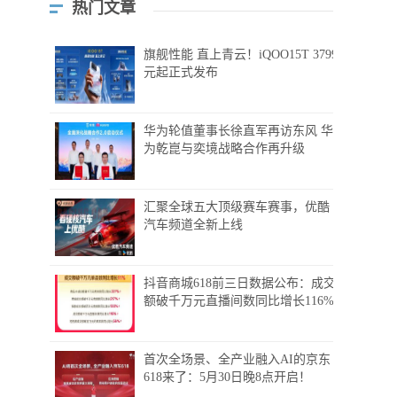
热门文章
旗舰性能 直上青云！iQOO15T 3799
元起正式发布
华为轮值董事长徐直军再访东风 华
为乾崑与奕境战略合作再升级
汇聚全球五大顶级赛车赛事，优酷
汽车频道全新上线
抖音商城618前三日数据公布：成交
额破千万元直播间数同比增长116%
首次全场景、全产业融入AI的京东
618来了：5月30日晚8点开启！