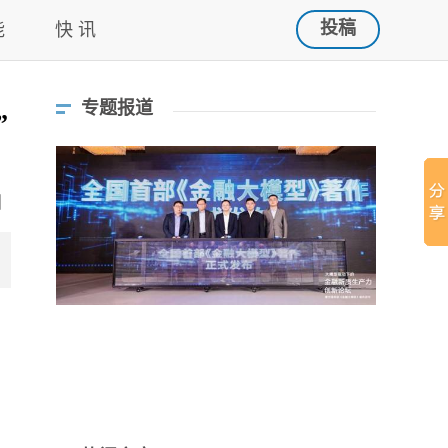
投稿
能
快 讯
专题报道
”