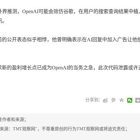
界推测，OpenAI可能会效仿谷歌，在用户的搜索查询结果中植
讯。
曼此前的公开表态似乎相悖，他曾明确表示在AI回复中加入广告让他
求新的盈利增长点已成为OpenAI的当务之急，此次代码泄露或许
分享到：
注作者和来源；
"来源：TMT观察网"，不尊重原创的行为TMT观察网或将追究责任；