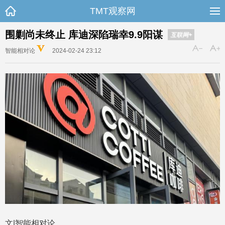
TMT观察网
围剿尚未终止 库迪深陷瑞幸9.9阳谋
互联网+
智能相对论
2024-02-24 23:12
文|智能相对论