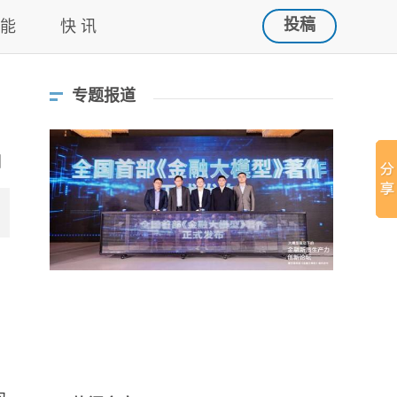
投稿
 能
快 讯
专题报道
为