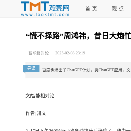
首 页
观 点
“慌不择路”周鸿祎，昔日大炮
智能相对论
2023-02-08 23:19
导读
百度也爆出了ChatGPT计划，类ChatGPT应用，
文|智能相对论
作者| 凯文
2月7日下午360经历两次急速拉升后涨停了，作为