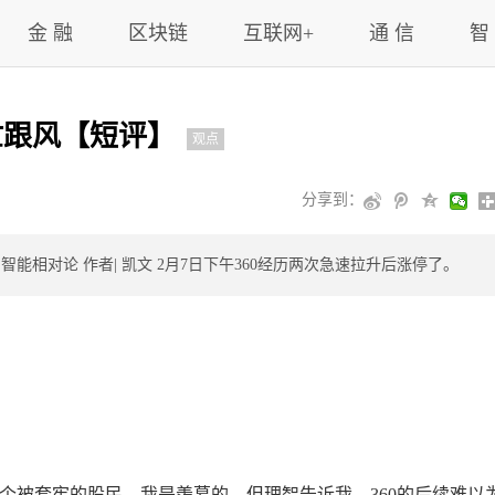
金 融
区块链
互联网+
通 信
智
忙跟风【短评】
观点
分享到：
文|智能相对论 作者| 凯文 2月7日下午360经历两次急速拉升后涨停了。
一个被套牢的股民，我是羡慕的，但理智告诉我，360的后续难以