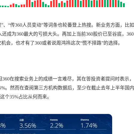
大调整”、“传360人员变动”等词条也轮番登上热搜。新业务方面，比
成为360最大的亏损大头。再加上当前360股价已至谷底，360
次机会，也才有了360或者说周鸿祎这次“慌不择路”的选择。
向。但360在搜索业务上的成绩一言难尽，其在答投资者提问时表示，
额为35%。然而在查阅第三方机构数据后，至少在截止去年上半年国
楚这个35%占比从何而来。