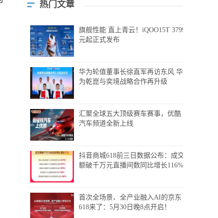
热门文章
旗舰性能 直上青云！iQOO15T 3799
元起正式发布
华为轮值董事长徐直军再访东风 华
为乾崑与奕境战略合作再升级
汇聚全球五大顶级赛车赛事，优酷
汽车频道全新上线
抖音商城618前三日数据公布：成交
额破千万元直播间数同比增长116%
首次全场景、全产业融入AI的京东
618来了：5月30日晚8点开启！