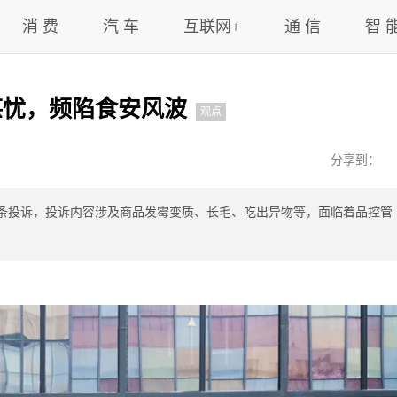
消 费
汽 车
互联网+
通 信
智 
堪忧，频陷食安风波
观点
分享到：
00条投诉，投诉内容涉及商品发霉变质、长毛、吃出异物等，面临着品控管