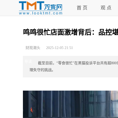
首 页
观 点
鸣鸣很忙店面激增背后：品控
财观潮头
2025-12-05 21:51
导读
截至目前，“零食很忙”在黑猫投诉平台共有超8
理失守的挑战。