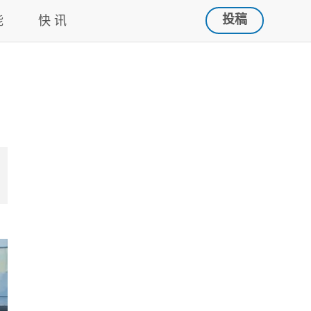
投稿
能
快 讯