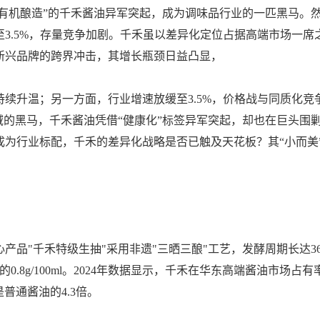
“有机酿造”的千禾酱油异军突起，成为调味品行业的一匹黑马。
至3.5%，存量竞争加剧。千禾虽以差异化定位占据高端市场一席
新兴品牌的跨界冲击，其增长瓶颈日益凸显，
续升温；另一方面，行业增速放缓至3.5%，价格战与同质化竞
域的黑马，千禾酱油凭借“健康化”标签异军突起，却也在巨头围
为行业标配，千禾的差异化战略是否已触及天花板？其“小而美
品"千禾特级生抽"采用非遗"三晒三酿"工艺，发酵周期长达36
的0.8g/100ml。2024年数据显示，千禾在华东高端酱油市场占有
，是普通酱油的4.3倍。