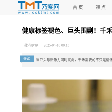
首 页
观 点
健康标签褪色、巨头围剿！千
敬老财见
2025-04-18 00:13
导读
当巨头与新势力同时亮剑，千禾需要的不只是情