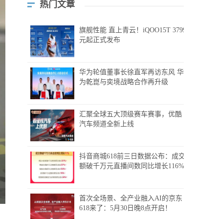
热门文章
旗舰性能 直上青云！iQOO15T 3799
元起正式发布
华为轮值董事长徐直军再访东风 华
为乾崑与奕境战略合作再升级
汇聚全球五大顶级赛车赛事，优酷
汽车频道全新上线
抖音商城618前三日数据公布：成交
额破千万元直播间数同比增长116%
首次全场景、全产业融入AI的京东
618来了：5月30日晚8点开启！