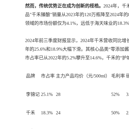
然而，传统优势正在成为创新的桎梏。
2024年，
品"千禾臻酿"销量从2023年的120万瓶降至202
领域的市场份额仅为4.1%，远低于海天味业的18.3
2024年前三季度财报显示，2024年千禾营收同比增长1
年的25.6%和18.9%大幅下滑。其核心品类“零添
市占率已从2022年的5.2%攀升至14.6%，千禾的“
品牌
市占率
主力产品均价（元/500ml）
毛利率
李锦记
25.1%
28
52%
3
千禾
18.3%
24
50%
2