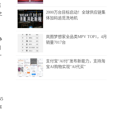
然
2000万台目标启动！全球供应链集
之
体加码追觅洗地机
岚图梦想家全品类MPV TOP1，4月
争
销量7017台
剿
”
支付宝“AI付”发布新能力，支持淘
宝AI购物实现“AI代买”
5
率