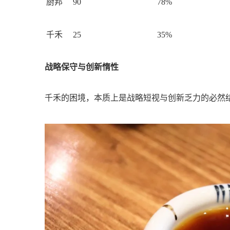
厨邦
90
78%
千禾
25
35%
战略保守与创新惰性
千禾的困境，本质上是战略短视与创新乏力的必然结