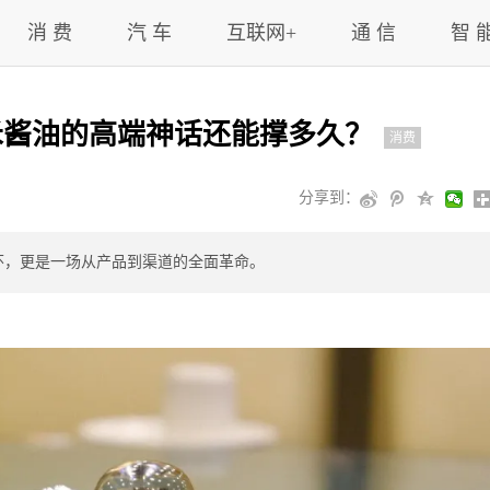
消 费
汽 车
互联网+
通 信
智 
禾酱油的高端神话还能撑多久？
消费
分享到：
怀，更是一场从产品到渠道的全面革命。