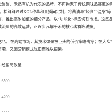
松鲜鲜、禾然有机为代表的品牌，不再拘泥于传统调味品赛道的
。松鲜鲜通过KOL种草和直播间定制，将酱油与“轻食”“健身”等
，推出高附加值的细分产品，以“功能化”标签切割市场。这些
域流量的高效运营，正逐步瓦解千禾的核心客群忠诚度。
境地。 在高端市场，其技术壁垒被巨头的低价策略击穿；在大众
奇袭，又因营销模式陈旧而难以招架。
率
经销商数量
6500
4200