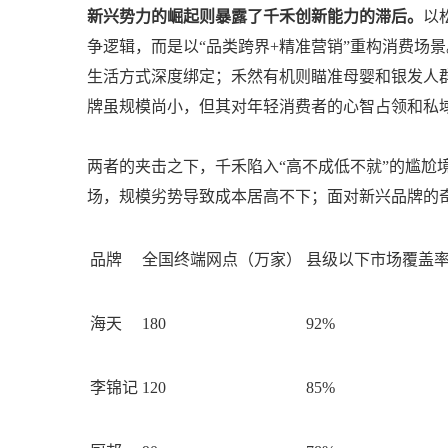
新兴势力的崛起则暴露了千禾创新能力的滞后。
以
争逻辑，而是以“品类跨界+精准营销”重构消费场景
生活方式深度绑定；禾然有机则瞄准母婴和银发人群
牌虽规模尚小，但其对年轻消费者的心智占领和私
两者的夹击之下，千禾陷入“高不成低不就”的尴尬
场，规模劣势导致成本居高不下；面对新兴品牌的
品牌
全国终端网点（万家）
县级以下市场覆盖
海天
180
92%
李锦记
120
85%