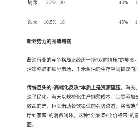
厨邦
12.7%
20
48%
1
海天
10.5%
18
45%
1
新老势力的围追堵截
酱油行业的竞争格局正经历一场“双向挤压”的剧变
活策略瞄准细分市场，千禾酱油的生存空间被双向压
传统巨头的“高端化反攻”本质上是资源碾压。
海天
速平民化。海天以规模化生产摊薄成本，其零添加酱
致命的是，巨头借助餐饮渠道的强势渗透，将高端产
厅到家庭”的消费闭环。这种“全渠道+全价格带”
图。