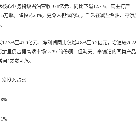
千禾核心业务特级酱油营收16.8亿元，同比下滑12.7%；其主打产
4年的86万瓶，降幅达28%。更令人担忧的是，千禾在减盐酱油、零添
%。
2.3%至45.6亿元，净利润同比仅增4.8%至5.2亿元，增速较202
加酱油”虽仍占据高端市场18.3%的份额，但海天、李锦记的同类产品
护城河”岌岌可危。
研发投入占比
.8%
.1%