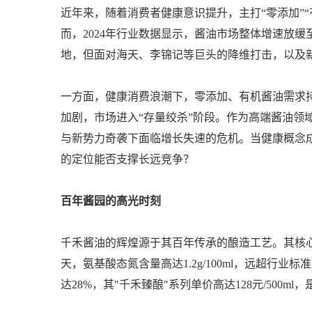
近年来，随着消费者健康意识提升，主打“零添加”
而，2024年行业数据显示，酱油市场整体增速放缓
地，但面对海天、李锦记等巨头的降维打击，以及
一方面，健康消费浪潮下，零添加、有机酱油需求持
加剧，市场进入“存量绞杀”阶段。作为高端酱油领
与新势力奇袭下面临增长失速的危机。当健康概念成
的定位能否支撑长远竞争？
百年酱园的高光
时刻
千禾酱油的辉煌源于其百年传承的酿造工艺。其核心产
天，氨基酸态氮含量高达1.2g/100ml，远超行业标准
达28%，其"千禾臻酿"系列单价高达128元/500ml