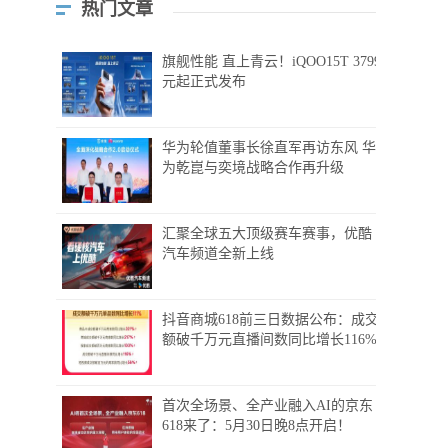
热门文章
旗舰性能 直上青云！iQOO15T 3799
元起正式发布
华为轮值董事长徐直军再访东风 华
为乾崑与奕境战略合作再升级
汇聚全球五大顶级赛车赛事，优酷
汽车频道全新上线
抖音商城618前三日数据公布：成交
额破千万元直播间数同比增长116%
首次全场景、全产业融入AI的京东
618来了：5月30日晚8点开启！