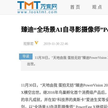
首 页
观 点
臻迪“全场景AI自寻影摄像师”Po
观察君
2019-11-30 22:46
导读
11月30日，“天地由我 蛋拍无妨”臻迪PowerVis
出世。
11月30日，“天地由我 蛋拍无妨”臻迪PowerVisi
X横空出世。继2016年鸟巢孵化首个消费级产品后，臻
的非凡成就，并在如“科技界的奥斯卡”爱迪生奖等全球
剑，以“全场景AI自寻影摄像师” PowerEgg X继