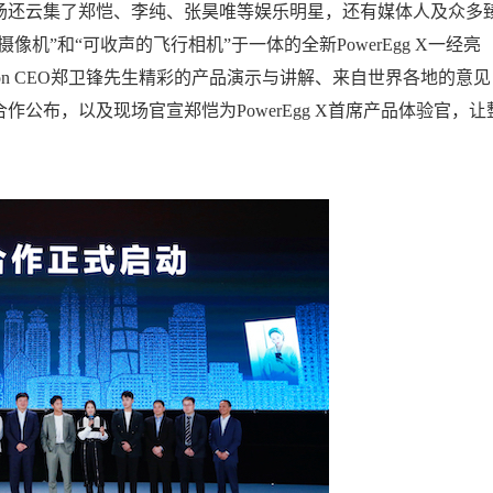
场还云集了郑恺、李纯、张昊唯等娱乐明星，还有媒体人及众多
像机”和“可收声的飞行相机”于一体的全新PowerEgg X一经亮
sion CEO郑卫锋先生精彩的产品演示与讲解、来自世界各地的意见
公布，以及现场官宣郑恺为PowerEgg X首席产品体验官，让