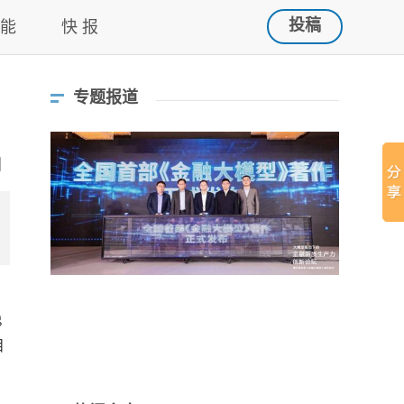
投稿
 能
快 报
专题报道
空
g
目