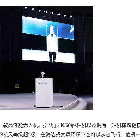
是一款高性能无人机。搭载了4K/60fps相机以及拥有三轴机械增稳
g X的抗风等级超5级，在海边或大风环境下也可以从容飞行。值得