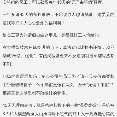
实验组的员工，可以获得每年45天的“无理由事假”额度。
一年多请45天的额外事假，不用说原因想请就请，这妥妥的
是我等打工人心心念念的福利啊！
给员工更大的请假自由这事儿，是很戳打工人情绪的。
在大模型技术狂飙突进的当下，算法迭代比翻书还快，动不
动就“蒸馏、优化”，有的岗位甚至来不及道别就被蒸馏得渣都
不剩。
职场内卷层层加码，多少公司的员工为了请一天丧假都要和
主管磨破嘴皮子，休个年假更像在闯关，至于“无理由事假”？
那简直是连梦里都不敢编排的奢侈。
45天无理由事假，就是携程却投下的一枚“温柔炸弹”，是给被
KPI和大模型两座大山压得喘不过气的打工人一剂直抵心窝的