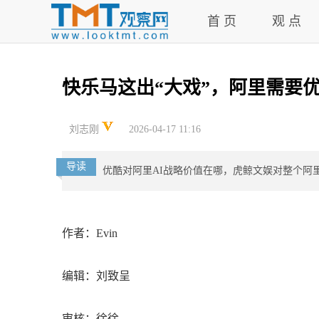
首 页
观 点
快乐马这出“大戏”，阿里需要优
刘志刚
2026-04-17 11:16
导读
优酷对阿里AI战略价值在哪，虎鲸文娱对整个阿
作者：Evin
编辑：刘致呈
审核：徐徐