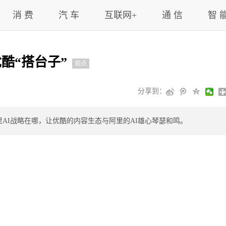
消 费
汽 车
互联网+
通 信
智 
酷“搭台子”
观点
分享到：
里AI战略在哪，让优酷的内容生态与阿里的AI雄心琴瑟和鸣。