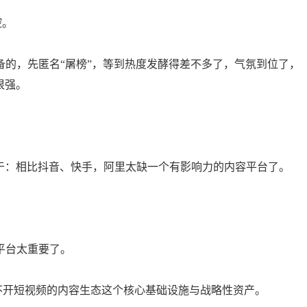
控。
有准备的，先匿名“屠榜”，等到热度发酵得差不多了，气氛到位了，
很强。
于：相比抖音、快手，阿里太缺一个有影响力的内容平台了。
平台太重要了。
都离不开短视频的内容生态这个核心基础设施与战略性资产。