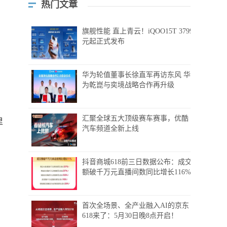
热门文章
旗舰性能 直上青云！iQOO15T 3799
元起正式发布
华为轮值董事长徐直军再访东风 华
为乾崑与奕境战略合作再升级
汇聚全球五大顶级赛车赛事，优酷
里
汽车频道全新上线
抖音商城618前三日数据公布：成交
额破千万元直播间数同比增长116%
首次全场景、全产业融入AI的京东
618来了：5月30日晚8点开启！