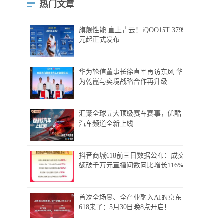
热门文章
旗舰性能 直上青云！iQOO15T 3799
元起正式发布
华为轮值董事长徐直军再访东风 华
为乾崑与奕境战略合作再升级
汇聚全球五大顶级赛车赛事，优酷
汽车频道全新上线
抖音商城618前三日数据公布：成交
额破千万元直播间数同比增长116%
首次全场景、全产业融入AI的京东
618来了：5月30日晚8点开启！