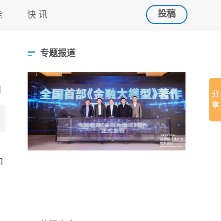
投稿
能
快 讯
专题报道
和