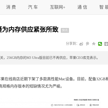
消 费
汽 车
互联网+
通 信
智 
 疑为内存供应紧张所致
快讯
分享到：
256GB内存的M3 Ultra版目前已不再供应，苹果CEO库克表示。
，苹果在线商店近期下架了多款高性能Mac设备。目前，配备32GB
购买，高规格内存版本的短缺情况尤为严峻。