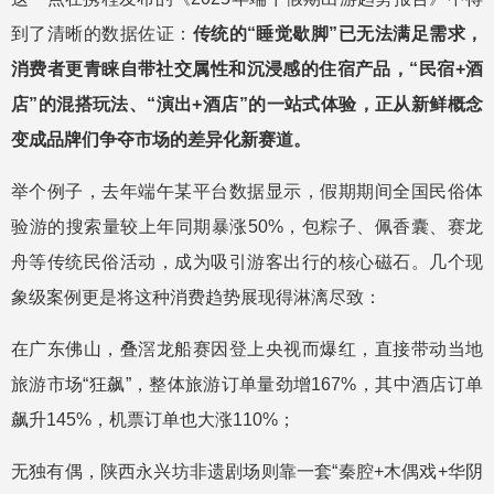
到了清晰的数据佐证：
传统的“睡觉歇脚”已无法满足需求，
消费者更青睐自带社交属性和沉浸感的住宿产品，“民宿+酒
店”的混搭玩法、“演出+酒店”的一站式体验，正从新鲜概念
变成品牌们争夺市场的差异化新赛道。
举个例子，去年端午某平台数据显示，假期期间全国民俗体
验游的搜索量较上年同期暴涨50%，包粽子、佩香囊、赛龙
舟等传统民俗活动，成为吸引游客出行的核心磁石。几个现
象级案例更是将这种消费趋势展现得淋漓尽致：
在广东佛山，叠滘龙船赛因登上央视而爆红，直接带动当地
旅游市场“狂飙”，整体旅游订单量劲增167%，其中酒店订单
飙升145%，机票订单也大涨110%；
无独有偶，陕西永兴坊非遗剧场则靠一套“秦腔+木偶戏+华阴