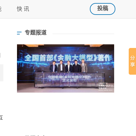
投稿
能
快 讯
专题报道
互