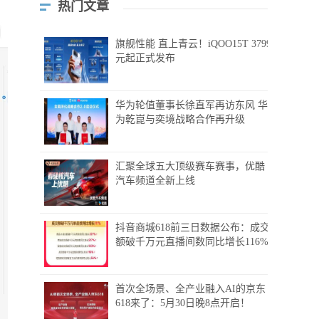
热门文章
旗舰性能 直上青云！iQOO15T 3799
元起正式发布
华为轮值董事长徐直军再访东风 华
为乾崑与奕境战略合作再升级
汇聚全球五大顶级赛车赛事，优酷
汽车频道全新上线
抖音商城618前三日数据公布：成交
额破千万元直播间数同比增长116%
首次全场景、全产业融入AI的京东
618来了：5月30日晚8点开启！