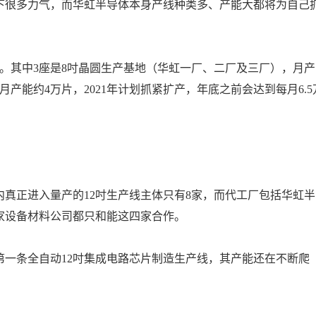
下很多力气，而华虹半导体本身产线种类多、产能大都将为自己
。其中3座是8吋晶圆生产基地（华虹一厂、二厂及三厂），月产
月产能约4万片，2021年计划抓紧扩产，年底之前会达到每月6.5
。
内真正进入量产的12吋生产线主体只有8家，而代工厂包括华虹半
家设备材料公司都只和能这四家合作。
一条全自动12吋集成电路芯片制造生产线，其产能还在不断爬