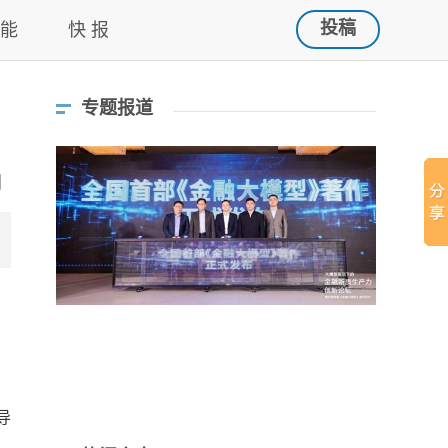
投稿
 能
快 报
专题报道
导