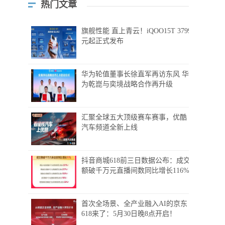
热门文章
旗舰性能 直上青云！iQOO15T 3799
元起正式发布
华为轮值董事长徐直军再访东风 华
为乾崑与奕境战略合作再升级
汇聚全球五大顶级赛车赛事，优酷
汽车频道全新上线
抖音商城618前三日数据公布：成交
额破千万元直播间数同比增长116%
首次全场景、全产业融入AI的京东
618来了：5月30日晚8点开启！