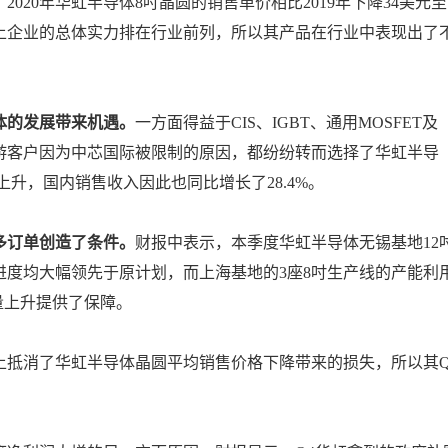
。
2020年华虹半导体8吋晶圆的销售单价相比2019年下降34美元至
，加上企业的总体实力排在行业前列，所以其产品在行业中表现出了
体的发展带来机遇。
一方面得益于CIS、IGBT、通用MOSFET及
游客户因为中芯国际被限制的原因，都纷纷转而选择了华虹半导
升，国内销售收入因此也同比增长了28.4%。
多订单创造了条件。
财报中表示，本季度华虹半导体无锡基地12
度均大幅领先于原计划，而上海基地的3座8吋生产线的产能利
量上升提供了保障。
上抵消了华虹半导体晶圆平均销售价格下降带来的损失，所以其Q