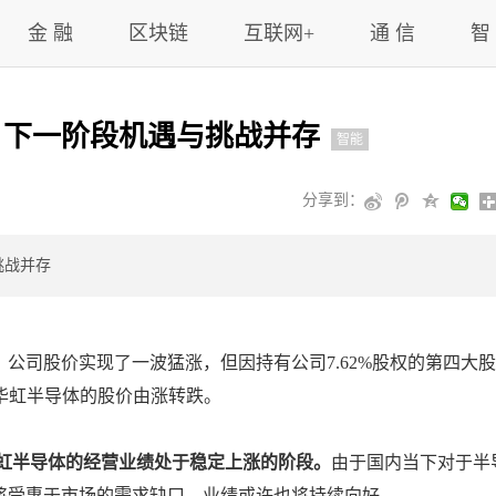
金 融
区块链
互联网+
通 信
智
，下一阶段机遇与挑战并存
智能
分享到：
挑战并存
，公司股价实现了一波猛涨，但因持有公司7.62%股权的第四大股
，使得华虹半导体的股价由涨转跌。
华虹半导体的经营业绩处于稳定上涨的阶段。
由于国内当下对于半
将受惠于市场的需求缺口，业绩或许也将持续向好。