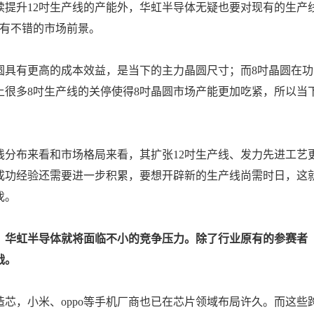
提升12吋生产线的产能外，华虹半导体无疑也要对现有的生产
拥有不错的市场前景。
圆具有更高的成本效益，是当下的主力晶圆尺寸；而8吋晶圆在功
很多8吋生产线的关停使得8吋晶圆市场产能更加吃紧，所以当
分布来看和市场格局来看，其扩张12吋生产线、发力先进工艺
成功经验还需要进一步积累，要想开辟新的生产线尚需时日，这
伐。
，华虹半导体就将面临不小的竞争压力。除了行业原有的参赛者
战。
芯，小米、oppo等手机厂商也已在芯片领域布局许久。而这些